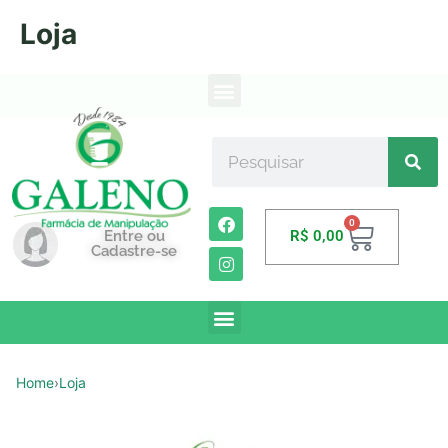
Loja
0
Entre ou
R$
0,00
Cadastre-se
Home
›
Loja