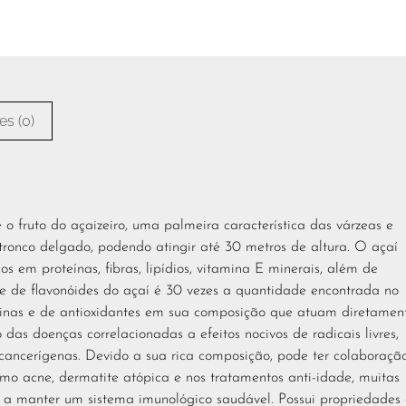
es (0)
 o fruto do açaizeiro, uma palmeira característica das várzeas e
tronco delgado, podendo atingir até 30 metros de altura. O açaí
cos em proteínas, fibras, lipídios, vitamina E minerais, além de
de de flavonóides do açaí é 30 vezes a quantidade encontrada no
inas e de antioxidantes em sua composição que atuam diretamen
 das doenças correlacionadas a efeitos nocivos de radicais livres,
 cancerígenas. Devido a sua rica composição, pode ter colaboraçã
mo acne, dermatite atópica e nos tratamentos anti-idade, muitas
a a manter um sistema imunológico saudável. Possui propriedades