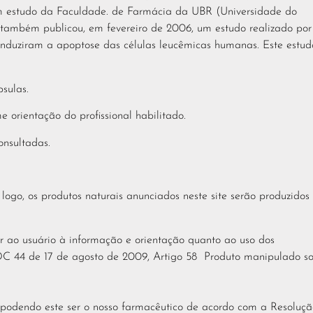
um estudo da Faculdade. de Farmácia da UBR (Universidade do
y” também publicou, em fevereiro de 2006, um estudo realizado por
í induziram a apoptose das células leucêmicas humanas. Este estud
sulas.
e orientação do profissional habilitado.
onsultadas.
o, os produtos naturais anunciados neste site serão produzidos
r ao usuário à informação e orientação quanto ao uso dos
DC 44 de 17 de agosto de 2009, Artigo 58 Produto manipulado s
o, podendo este ser o nosso farmacêutico de acordo com a Resoluç