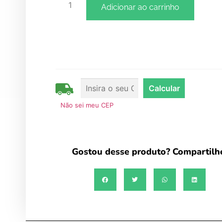
encontrada no vinho tinto. Contém uma gra
Adicionar ao carrinho
quantidade de vitaminas e de antioxidantes
sua composição que atuam diretamente na
eliminação dos radicais livres. Prevenção e
redução das doenças correlacionadas a efeit
nocivos de radicais livres, como enfermidade
cardiovasculares e circulatórias e cancerígen
Devido a sua rica composição, pode ter
Não sei meu CEP
colaboração positiva para muitas doenças e
problemas de pele, como acne, dermatite at
e nos tratamentos anti-idade, muitas vezes
Gostou desse produto? Compartilh
relacionados com processos inflamatórios. Aj
manter um sistema imunológico saudável. Pos
propriedades que protegem contra a hiperpl
da próstata, revelou um estudo da Faculdad
Farmácia da UBR (Universidade do Brasil).
“Journal of Agriculture and Food Chemistry”