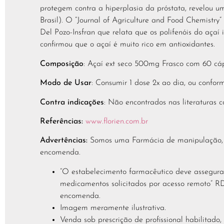
protegem contra a hiperplasia da próstata, revelou 
Brasil). O “Journal of Agriculture and Food Chemistr
Del Pozo-Insfran que relata que os polifenóis do aça
confirmou que o açaí é muito rico em antioxidantes.
Composição
: Açaí ext seco 500mg Frasco com 60 cáp
Modo de Usar
: Consumir 1 dose 2x ao dia, ou conform
Contra indicações
: Não encontrados nas literaturas c
Referências:
www.florien.com.br
Advertências:
Somos uma Farmácia de manipulação, log
encomenda.
“O estabelecimento farmacêutico deve assegura
medicamentos solicitados por acesso remoto” R
encomenda.
Imagem meramente ilustrativa.
Venda sob prescrição de profissional habilitad