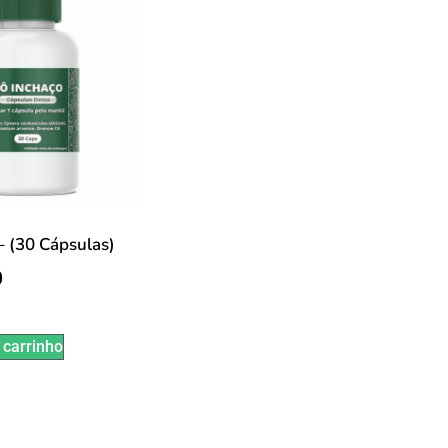
– (30 Cápsulas)
0
 carrinho