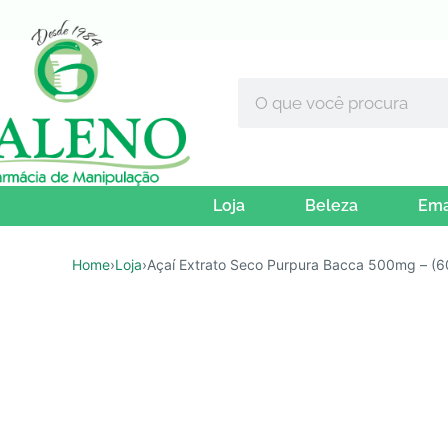
Loja
Beleza
Ema
Home
›
Loja
›
Açaí Extrato Seco Purpura Bacca 500mg – (6