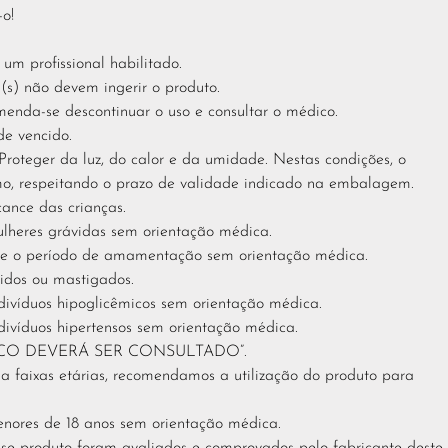
-o!
 profissional habilitado.
(s) não devem ingerir o produto.
menda-se descontinuar o uso e consultar o médico.
e vencido.
oteger da luz, do calor e da umidade. Nestas condições, o
o, respeitando o prazo de validade indicado na embalagem.
ance das crianças.
ulheres grávidas sem orientação médica.
nte o período de amamentação sem orientação médica.
dos ou mastigados.
divíduos hipoglicêmicos sem orientação médica.
divíduos hipertensos sem orientação médica.
ICO DEVERÁ SER CONSULTADO”.
 a faixas etárias, recomendamos a utilização do produto para
enores de 18 anos sem orientação médica.
esse produto foram avaliados e comprovados pelo fabricante deste