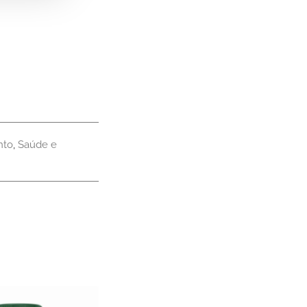
lata
se
nto
,
Saúde e