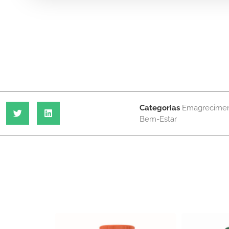
também publicou, em fevereiro de 2006, um
estudo realizado por Del Pozo-Insfran que re
que os polifenóis do açaí induziram a apopto
das células leucêmicas humanas. Este estudo
confirmou que o açaí é muito rico em
antioxidantes.
Categorias
Emagrecime
Bem-Estar