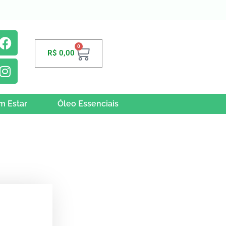
0
R$
0,00
m Estar
Óleo Essenciais