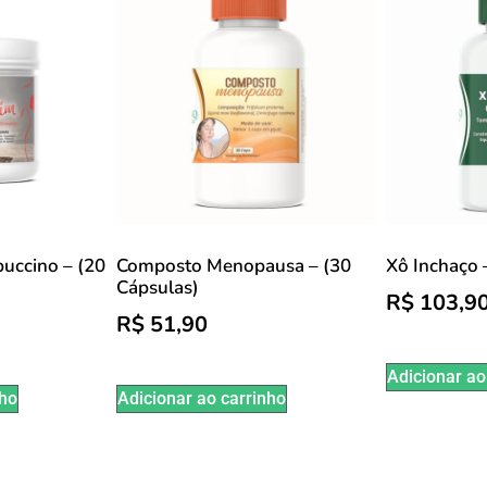
uccino – (20
Composto Menopausa – (30
Xô Inchaço 
Cápsulas)
R$
103,9
R$
51,90
Adicionar ao
nho
Adicionar ao carrinho