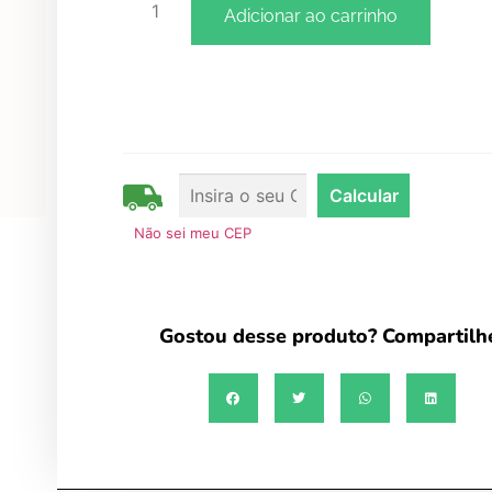
tolerância à exposição dos raios ultra-violet
Adicionar ao carrinho
de produzir prostaglandinas (PGE1), benéfic
para a tensão pré-menstrual, doenças benig
seio, regulação do nível de colesterol sanguín
agregação plaquetária, regulação da pressã
sanguínea, obesidade e doença atópica.
Não sei meu CEP
Gostou desse produto? Compartilh