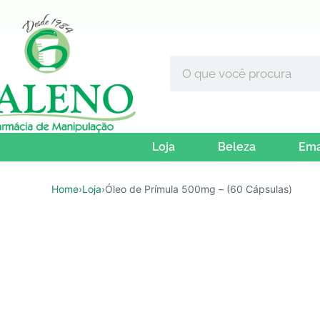
Loja
Beleza
Ema
Home
›
Loja
›
Óleo de Prímula 500mg – (60 Cápsulas)