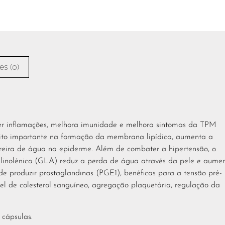
es (0)
r inflamações, melhora imunidade e melhora sintomas da TPM
muito importante na formação da membrana lipídica, aumenta a
reira de água na epiderme. Além de combater a hipertensão, o
a-linolénico (GLA) reduz a perda de água através da pele e aume
 de produzir prostaglandinas (PGE1), benéficas para a tensão pré-
vel de colesterol sanguíneo, agregação plaquetária, regulação da
cápsulas.