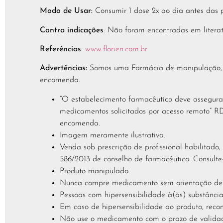
Modo de Usar:
Consumir 1 dose 2x ao dia antes das pr
Contra indicações
: Não foram encontradas em literat
Referências
:
www.florien.com.br
Advertências:
Somos uma Farmácia de manipulação, log
encomenda.
“O estabelecimento farmacêutico deve assegura
medicamentos solicitados por acesso remoto” R
encomenda.
Imagem meramente ilustrativa.
Venda sob prescrição de profissional habilitad
586/2013 de conselho de farmacêutico. Consulte
Produto manipulado.
Nunca compre medicamento sem orientação de um
Pessoas com hipersensibilidade à(às) substância
Em caso de hipersensibilidade ao produto, reco
Não use o medicamento com o prazo de validad