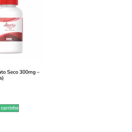
ato Seco 300mg –
s)
 carrinho