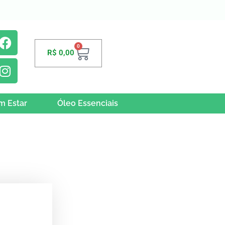
0
R$
0,00
m Estar
Óleo Essenciais