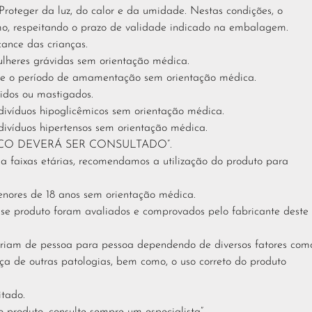
oteger da luz, do calor e da umidade. Nestas condições, o
o, respeitando o prazo de validade indicado na embalagem.
ance das crianças.
ulheres grávidas sem orientação médica.
nte o período de amamentação sem orientação médica.
dos ou mastigados.
divíduos hipoglicêmicos sem orientação médica.
divíduos hipertensos sem orientação médica.
ICO DEVERÁ SER CONSULTADO”.
 a faixas etárias, recomendamos a utilização do produto para
enores de 18 anos sem orientação médica.
esse produto foram avaliados e comprovados pelo fabricante deste
variam de pessoa para pessoa dependendo de diversos fatores com
ença de outras patologias, bem como, o uso correto do produto
itado.
 produto, consulte sempre um especialista”.