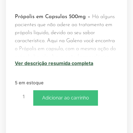
Própolis em Capsulas 500mg –
Há alguns
pacientes que não adere ao tratamento em
própolis líquido, devido ao seu sabor
característico. Aqui na Galeno você encontra
o Própolis em capsula, com a mesma ação do
própolis líquido. A sua ação farmacológica
Ver descrição resumida completa
deve-se em grande parte à presença dos
ácidos fenólicos e derivados. Vários ensaios
biológicos destacam as propriedades da
5 em estoque
própolis como:
Adicionar ao carrinho
Antiinflamatória
Bactericida
Fungicida
Hepatoprotetora-Cicatrizante