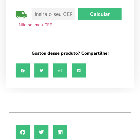
Anti-úlcera
Anti-cárie e anestésica
Antivirótica
Não sei meu CEP
Antiprotozoário
Gostou desse produto? Compartilhe!