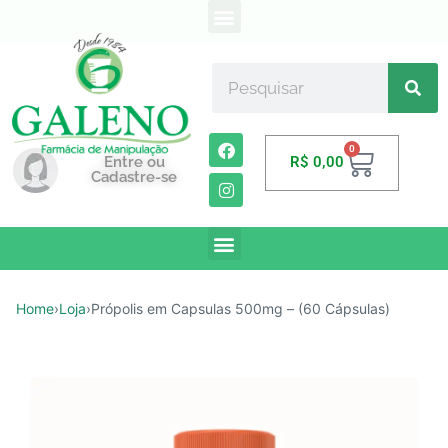
0
Entre ou
R$
0,00
Cadastre-se
Home
›
Loja
›
Própolis em Capsulas 500mg – (60 Cápsulas)