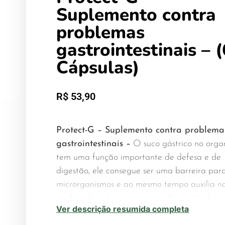
Suplemento contra
problemas
gastrointestinais – 
Cápsulas)
R$
53,90
Protect-G – Suplemento contra problema
gastrointestinais –
O suco gástrico no orga
tem uma função importante de defesa e de
digestão, ele consegue ser uma barreira par
microrganismos e ao mesmo tempo auxilia n
quebra dos alimentos para a liberação dos
Ver descrição resumida completa
nutrientes, para que os mesmos possam ser