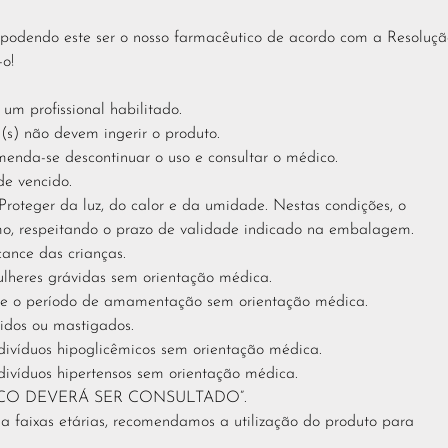
o, podendo este ser o nosso farmacêutico de acordo com a Resoluç
-o!
 profissional habilitado.
(s) não devem ingerir o produto.
menda-se descontinuar o uso e consultar o médico.
e vencido.
oteger da luz, do calor e da umidade. Nestas condições, o
o, respeitando o prazo de validade indicado na embalagem.
ance das crianças.
ulheres grávidas sem orientação médica.
nte o período de amamentação sem orientação médica.
dos ou mastigados.
divíduos hipoglicêmicos sem orientação médica.
divíduos hipertensos sem orientação médica.
ICO DEVERÁ SER CONSULTADO”.
 a faixas etárias, recomendamos a utilização do produto para