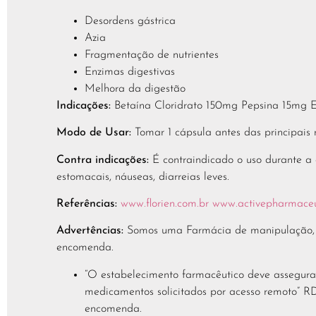
Desordens gástrica
Azia
Fragmentação de nutrientes
Enzimas digestivas
Melhora da digestão
Indicações:
Betaína Cloridrato 150mg Pepsina 15mg E
Modo de Usar:
Tomar 1 cápsula antes das principais r
Contra indicações:
É contraindicado o uso durante a 
estomacais, náuseas, diarreias leves.
Referências:
www.florien.com.br
www.activepharmaceu
Advertências:
Somos uma Farmácia de manipulação, log
encomenda.
“O estabelecimento farmacêutico deve assegura
medicamentos solicitados por acesso remoto” R
encomenda.