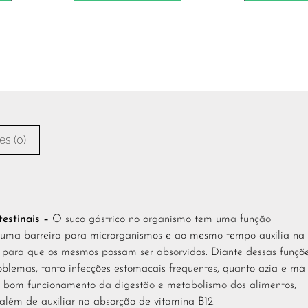
es (0)
estinais –
O suco gástrico no organismo tem uma função
r uma barreira para microrganismos e ao mesmo tempo auxilia na
, para que os mesmos possam ser absorvidos. Diante dessas funçõe
blemas, tanto infecções estomacais frequentes, quanto azia e má
 o bom funcionamento da digestão e metabolismo dos alimentos,
além de auxiliar na absorção de vitamina B12.