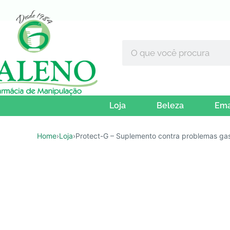
Loja
Beleza
Ema
Home
›
Loja
›
Protect-G – Suplemento contra problemas gast