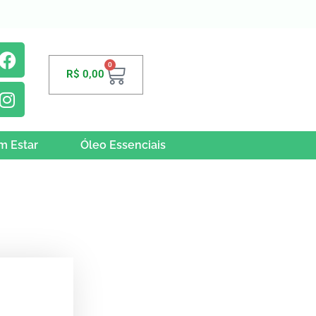
0
R$
0,00
m Estar
Óleo Essenciais