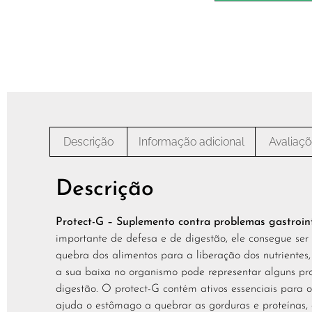
Descrição
Informação adicional
Avaliaçõ
Descrição
Protect-G – Suplemento contra problemas gastroint
importante de defesa e de digestão, ele consegue se
quebra dos alimentos para a liberação dos nutrientes
a sua baixa no organismo pode representar alguns pro
digestão. O protect-G contém ativos essenciais para
ajuda o estômago a quebrar as gorduras e proteínas, 